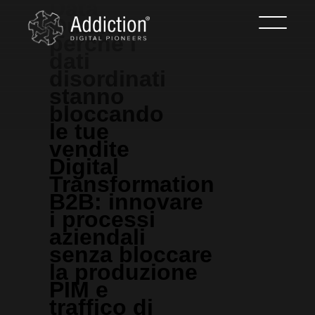
Data
Quality:
perché i
dati
disordinati
stanno
bloccando
le tue
vendite
Digital
Transformation
B2B: innovare
i processi
aziendali
senza bloccare
la produzione
PIM e
traffico di