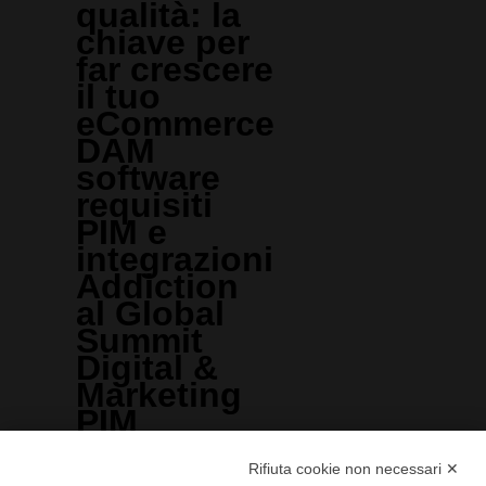
qualità: la
chiave per
far crescere
il tuo
eCommerce
DAM
software
requisiti
PIM e
integrazioni
Addiction
al Global
Summit
Digital &
Marketing
PIM
trend
2023
Rifiuta cookie non necessari ✕