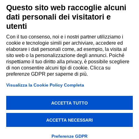
PIM
Questo sito web raccoglie alcuni
multibrand
dati personali dei visitatori e
multilingua
utenti
PIM
cos’è
Con il tuo consenso, noi e i nostri partner utilizziamo i
cookie e tecnologie simili per archiviare, accedere ed
elaborare i dati personali come, ad esempio, la visita al
sito web o la personalizzazione degli annunci. Poiché
rispettiamo il tuo diritto alla privacy, è possibile scegliere
Addiction srl Via Galileo Galilei 14
di non consentire alcuni tipi di cookie. Clicca su
preferenze GDPR per saperne di più.
42027 Montecchio Emilia (RE)
P.IVA 002209880356
Visualizza la Cookie Policy Completa
©2026 All rights reserved
ACCETTA TUTTO
Privacy Policy
Cookie Policy
FESR 2021-2027
Fondo Imprese Creative
English
ACCETTA NECESSARI
Preferenze GDPR