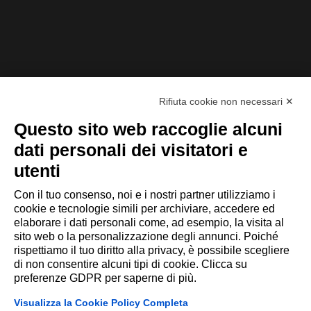
Vuoi saperne di più su come DataLean può migliorare
l’integrità e la qualità dei tuoi dati?
Contattaci oggi stesso
: saremo felici di mostrarti come
possiamo aiutarti a fare un salto di qualità nella gestione
delle informazioni aziendali.
Rifiuta cookie non necessari ✕
Questo sito web raccoglie alcuni
dati personali dei visitatori e
utenti
Con il tuo consenso, noi e i nostri partner utilizziamo i
cookie e tecnologie simili per archiviare, accedere ed
elaborare i dati personali come, ad esempio, la visita al
sito web o la personalizzazione degli annunci. Poiché
rispettiamo il tuo diritto alla privacy, è possibile scegliere
Addiction srl Via Galileo Galilei 14
di non consentire alcuni tipi di cookie. Clicca su
preferenze GDPR per saperne di più.
42027 Montecchio Emilia (RE)
P.IVA 002209880356
Visualizza la Cookie Policy Completa
©2026 All rights reserved