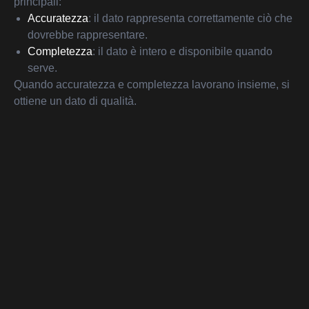
principali:
Accuratezza
: il dato rappresenta correttamente ciò che
dovrebbe rappresentare.
Completezza
: il dato è intero e disponibile quando
serve.
Quando accuratezza e completezza lavorano insieme, si
ottiene un dato di qualità.
L’integrità non è un concetto statico,
un dato non deve
essere corretto solo quando viene creato, ma deve
mantenere la sua qualità nel tempo, attraverso ogni fase
del suo utilizzo:
Creazione
Archiviazione
Trasferimento
Elaborazione
Visualizzazione
Backup e ripristino