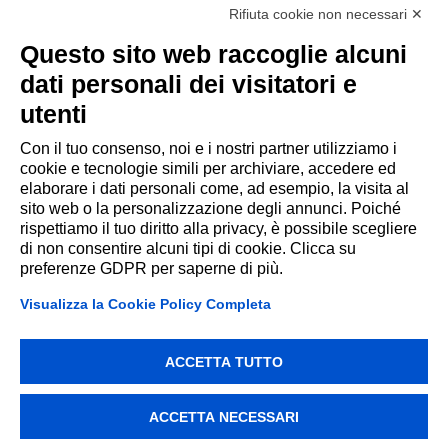
Rifiuta cookie non necessari ✕
10/07/2025
Questo sito web raccoglie alcuni
Perché ci interessa la Data Integrity?
dati personali dei visitatori e
utenti
Con il tuo consenso, noi e i nostri partner utilizziamo i
cookie e tecnologie simili per archiviare, accedere ed
elaborare i dati personali come, ad esempio, la visita al
sito web o la personalizzazione degli annunci. Poiché
rispettiamo il tuo diritto alla privacy, è possibile scegliere
di non consentire alcuni tipi di cookie. Clicca su
preferenze GDPR per saperne di più.
Visualizza la Cookie Policy Completa
Addiction srl Via Galileo Galilei 14
ACCETTA TUTTO
42027 Montecchio Emilia (RE)
P.IVA 002209880356
©2026 All rights reserved
ACCETTA NECESSARI