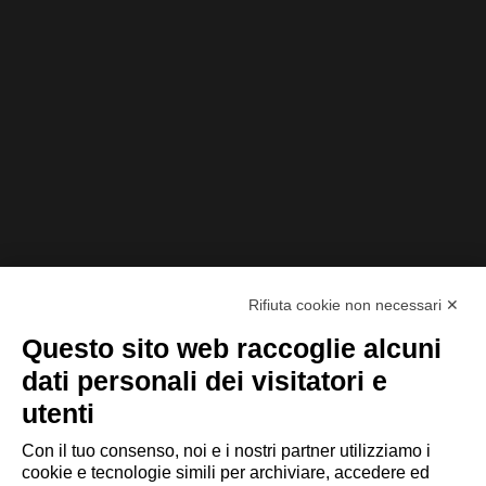
07/11/2022
Onboarding e gamification: i risultati della
collaborazione tra IIT e Addiction alla base
della nuova piattaforma SmartCo™
Rifiuta cookie non necessari ✕
Questo sito web raccoglie alcuni
dati personali dei visitatori e
utenti
Con il tuo consenso, noi e i nostri partner utilizziamo i
cookie e tecnologie simili per archiviare, accedere ed