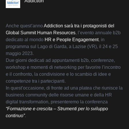
Addiction
Anche quest’anno
Addiction sarà tra i protagonisti del
Global Summit Human Resources
, l’evento annuale b2b
dedicato al mondo
HR e People Engagement
, in
programma sul Lago di Garda, a Lazise (VR), il 24 e 25
maggio 2023.
Due giorni dedicati ad appuntamenti b2b, conferenze,
workshop e momenti di networking per favorire l’incontro
e il confronto, la condivisione e lo scambio di idee e
competenze tra i partecipanti.
In quest’occasione, di fronte ad una platea che riunisce la
business community delle risorse umane e della HR
digital transformation, presenteremo la conferenza
“Formazione e crescita – Strumenti per lo sviluppo
La sfida che ci proponiamo di raccogliere è quella di
continuo”
.
proporre
una nuova modalità, più fresca, innovativa,
smart e coinvolgente per far crescere le persone e fare