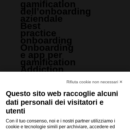
gamification
dell’onboarding
aziendale
Best
practice
onboarding
Onboarding
e app per
gamification
Addiction
al Global
Summit
Rifiuta cookie non necessari ✕
HR
Questo sito web raccoglie alcuni
Onboarding,
dati personali dei visitatori e
cos’è e
utenti
quali sono i
vantaggi
Con il tuo consenso, noi e i nostri partner utilizziamo i
cookie e tecnologie simili per archiviare, accedere ed