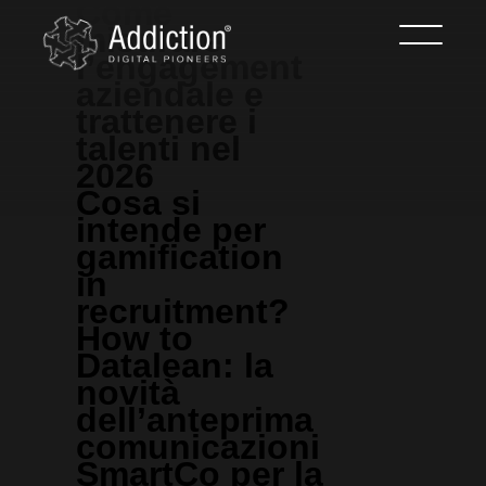
Come
misurare
l’engagement
aziendale e
trattenere i
talenti nel
2026
Cosa si
intende per
gamification
in
recruitment?
How to
Datalean: la
novità
dell’anteprima
comunicazioni
SmartCo per la