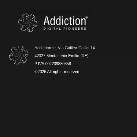
How to DataLean: cos’è 
Management?
Addiction srl Via Galileo Galilei 14
42027 Montecchio Emilia (RE)
P.IVA 002209880356
©2026 All rights reserved