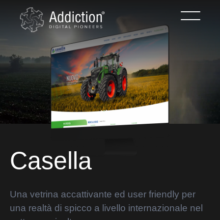
Casella
Una vetrina accattivante ed user friendly per
una realtà di spicco a livello internazionale nel