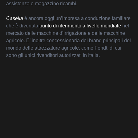
assistenza e magazzino ricambi.
Casella
è ancora oggi un’impresa a conduzione familiare
che è divenuta
punto di riferimento a livello mondiale
nel
mercato delle macchine d’irrigazione e delle macchine
agricole. E’ inoltre concessionaria dei brand principali del
mondo delle attrezzature agricole, come Fendt, di cui
sono gli unici rivenditori autorizzati in Italia.
Per una realtà di livello internazionale come Casella, la
necessità, è quella di possedere un
portale semplice da
navigare
,
accattivante
e che possa essere la
vetrina
principale dei suoi prodotti
in tutte le principali lingue di
mercato.