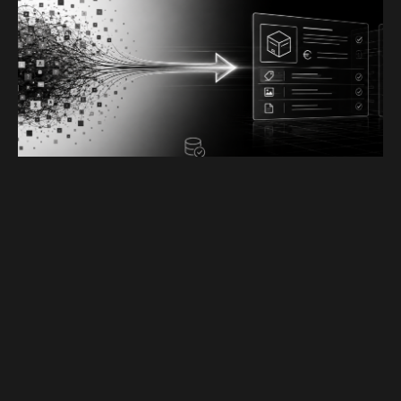
Il termine
Garbage In, Garbage Out
risale alle origini
dell’informatica e stabilisce una regola ferrea:
dati non
validi in ingresso portano a risultati non validi in uscita.
Oggi, nell’era dell’Intelligenza Artificiale e della Marketing
Automation, questo principio è più critico che mai. Se
introduci AI in un CRM pieno di dati sporchi, l’AI non
migliora il processo: lo peggiora.
In questi contesti, il problema non è mai l’algoritmo, ma
l’input
. Se si automatizza un processo basato su dati