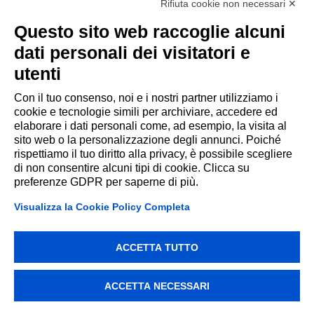
Rifiuta cookie non necessari ✕
Sembra che ti abbiano dato il link sbagliato...
Questo sito web raccoglie alcuni
Avresti proprio bisogno di SmartCo per
dati personali dei visitatori e
migliorare la comunicazione!
utenti
Con il tuo consenso, noi e i nostri partner utilizziamo i
cookie e tecnologie simili per archiviare, accedere ed
CORRI AD INFORMARTI!
elaborare i dati personali come, ad esempio, la visita al
sito web o la personalizzazione degli annunci. Poiché
rispettiamo il tuo diritto alla privacy, è possibile scegliere
di non consentire alcuni tipi di cookie. Clicca su
preferenze GDPR per saperne di più.
Visualizza la Cookie Policy Completa
ACCETTA TUTTO
ACCETTA NECESSARI